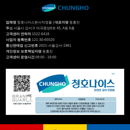
업체명
청호나이스본사직영몰
|
대표자명
동홍진
주소
서울시 강서구 마곡중앙6로 45, A동 6층
고객센터 연락처
1522-6418
사업자 등록번호
121-30-65520
통신판매업 신고번호
2021-서울강서-1961
개인정보 보호책임자명
동홍진
고객센터 운영시간
09:00 - 19:00