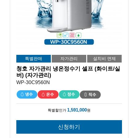
특별판매
자가관리
설치비 면제
청호 자가관리 냉온정수기 셀프 (화이트/실
버) (자가관리)
WP-30C9560N
1,591,000
특별할인가
원