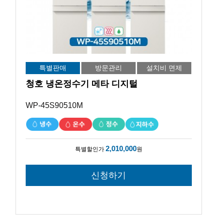
특별판매
방문관리
설치비 면제
청호 냉온정수기 메타 디지털
WP-45S90510M
2,010,000
특별할인가
원