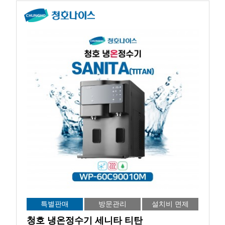
특별판매
방문관리
설치비 면제
청호 냉온정수기 세니타 티탄