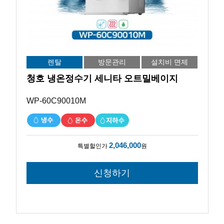
렌탈
방문관리
설치비 면제
청호 냉온정수기 세니타 오트밀베이지
WP-60C90010M
2,046,000
특별할인가
원