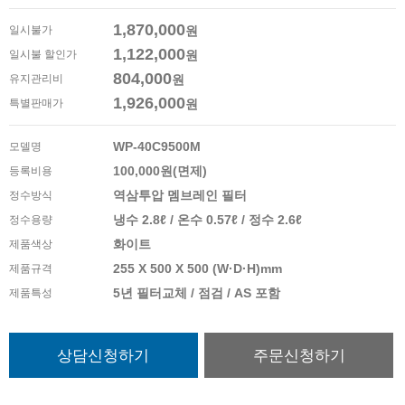
1,870,000
일시불가
원
1,122,000
일시불 할인가
원
804,000
유지관리비
원
1,926,000
특별판매가
원
WP-40C9500M
모델명
100,000원(면제)
등록비용
역삼투압 멤브레인 필터
정수방식
냉수 2.8ℓ / 온수 0.57ℓ / 정수 2.6ℓ
정수용량
화이트
제품색상
255 X 500 X 500 (W·D·H)mm
제품규격
5년 필터교체 / 점검 / AS 포함
제품특성