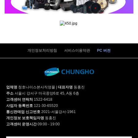
개인정보처리방침
서비스이용약관
PC 버전
업체명
청호나이스본사직영몰
|
대표자명
동홍진
주소
서울시 강서구 마곡중앙6로 45, A동 6층
고객센터 연락처
1522-6418
사업자 등록번호
121-30-65520
통신판매업 신고번호
2021-서울강서-1961
개인정보 보호책임자명
동홍진
고객센터 운영시간
09:00 - 19:00