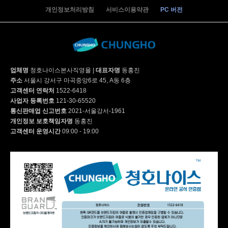
개인정보처리방침
서비스이용약관
PC 버전
업체명
청호나이스본사직영몰
|
대표자명
동홍진
주소
서울시 강서구 마곡중앙6로 45, A동 6층
고객센터 연락처
1522-6418
사업자 등록번호
121-30-65520
통신판매업 신고번호
2021-서울강서-1961
개인정보 보호책임자명
동홍진
고객센터 운영시간
09:00 - 19:00