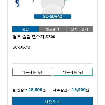
렌탈
방문관리
설치비 면제
청호 슬림 연수기 S500
SC-50A40
의무사용 3년
의무사용 5년
28,900
15,900
월 렌탈료
원
제휴할인가
원