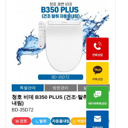
특별판매
방문관리
설치비 면제
청호 비데 B350 PLUS (건조·탈취·자동물
내림)
BD-35D72