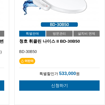
특별판매
방문관리
설치비 면제
 변
청호 휘클린 나이스 II BD-30B50
BD-30B50
)
533,000
특별할인가
원