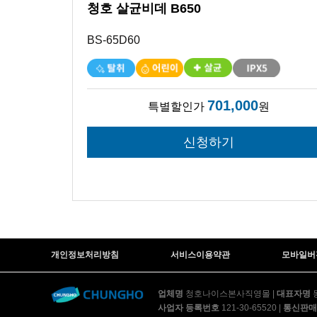
청호 살균비데 B650
BS-65D60
701,000
특별할인가
원
개인정보처리방침
서비스이용약관
모바일버
업체명
청호나이스본사직영몰
|
대표자명
사업자 등록번호
121-30-65520
|
통신판매