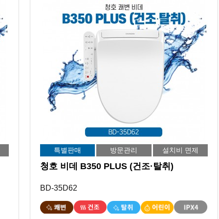
특별판매
방문관리
설치비 면제
청호 비데 B350 PLUS (건조·탈취)
BD-35D62