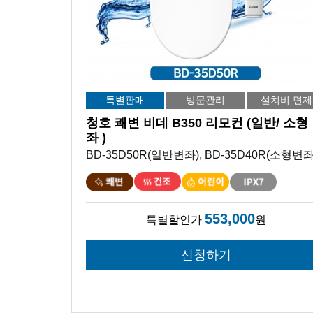
특별판매
방문관리
설치비 면제
청호 쾌변 비데 B350 리모컨 (일반/ 소형
좌 )
BD-35D50R(일반변좌), BD-35D40R(소형변좌
553,000
특별할인가
원