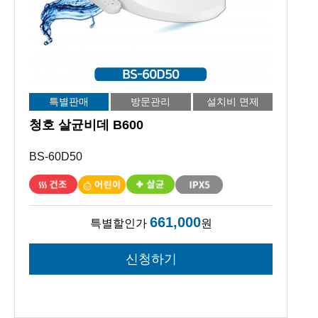
특별판매
방문관리
설치비 면제
청호 살균비데 B600
BS-60D50
661,000
특별할인가
원