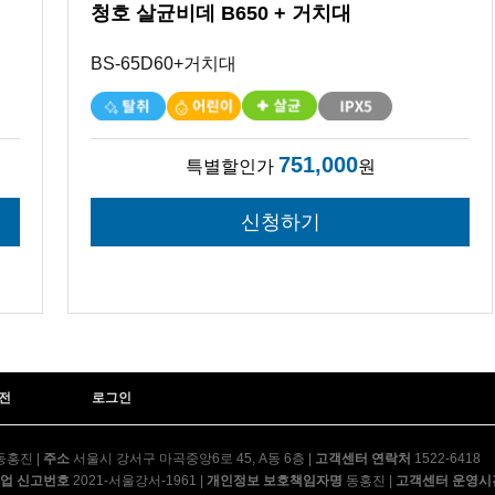
청호 살균비데 B650 + 거치대
BS-65D60+거치대
751,000
특별할인가
원
전
로그인
동홍진
|
주소
서울시 강서구 마곡중앙6로 45, A동 6층
|
고객센터 연락처
1522-6418
업 신고번호
2021-서울강서-1961
|
개인정보 보호책임자명
동홍진
|
고객센터 운영시