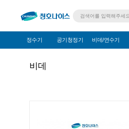
정수기
공기청정기
비데/연수기
비데