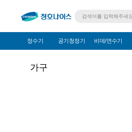
정수기
공기청정기
비데/연수기
가구