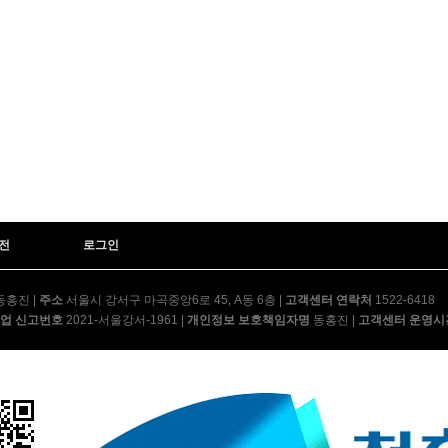
전
로그인
동홍진
|
주소
서울시 강서구 마곡중앙6로 45, A동 6층
|
고객센터 연락처
1522-6418
업 신고번호
2021-서울강서-1961
|
개인정보 보호책임자명
동홍진
|
고객센터 운영시