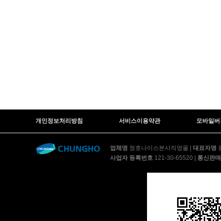
개인정보처리방침
서비스이용약관
모바일버
업체명
청호나이스본사직영몰
|
대표자명
사업자 등록번호
121-30-65520
|
통신판매