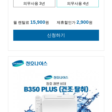
의무사용 3년
의무사용 4년
15,900
2,900
월 렌탈료
원
제휴할인가
원