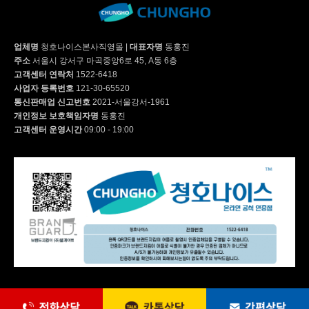
업체명
청호나이스본사직영몰
|
대표자명
동홍진
주소
서울시 강서구 마곡중앙6로 45, A동 6층
고객센터 연락처
1522-6418
사업자 등록번호
121-30-65520
통신판매업 신고번호
2021-서울강서-1961
개인정보 보호책임자명
동홍진
고객센터 운영시간
09:00 - 19:00