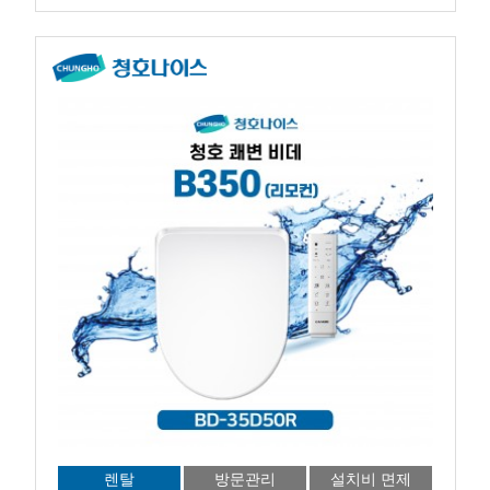
렌탈
방문관리
설치비 면제