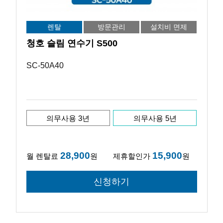
렌탈
방문관리
설치비 면제
청호 슬림 연수기 S500
SC-50A40
의무사용 3년
의무사용 5년
28,900
15,900
월 렌탈료
원
제휴할인가
원