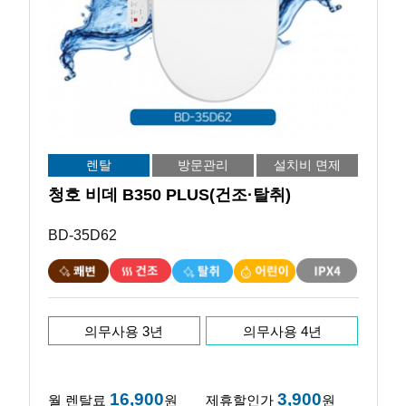
렌탈
방문관리
설치비 면제
청호 비데 B350 PLUS(건조·탈취)
BD-35D62
의무사용 3년
의무사용 4년
16,900
3,900
월 렌탈료
원
제휴할인가
원