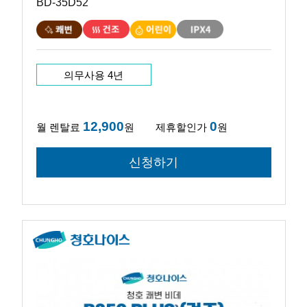
BD-35D52
의무사용 4년
12,900
0
월 렌탈료
원
제휴할인가
원