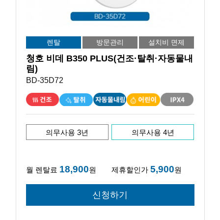
렌탈
방문관리
설치비 면제
청호 비데 B350 PLUS(건조·탈취·자동물내
림)
BD-35D72
의무사용 3년
의무사용 4년
18,900
5,900
월 렌탈료
원
제휴할인가
원