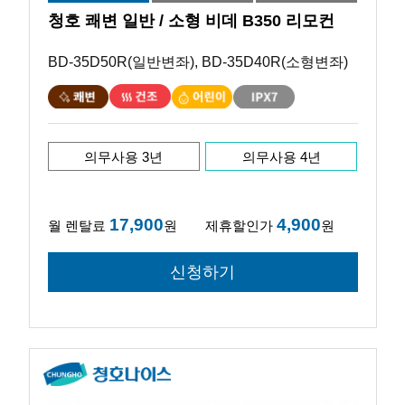
청호 쾌변 일반 / 소형 비데 B350 리모컨
BD-35D50R(일반변좌), BD-35D40R(소형변좌)
의무사용 3년
의무사용 4년
17,900
4,900
월 렌탈료
원
제휴할인가
원