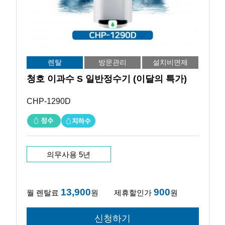
렌탈
방문관리
설치비면제
청호 이과수 S 일반정수기 (이달의 특가)
CHP-1290D
의무사용 5년
13,900
900
월 렌탈료
원
제휴할인가
원