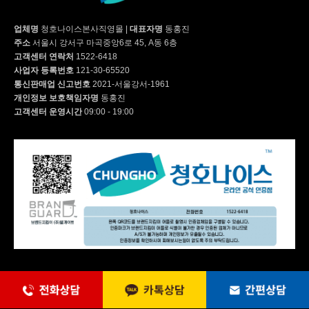
업체명
청호나이스본사직영몰
|
대표자명
동홍진
주소
서울시 강서구 마곡중앙6로 45, A동 6층
고객센터 연락처
1522-6418
사업자 등록번호
121-30-65520
통신판매업 신고번호
2021-서울강서-1961
개인정보 보호책임자명
동홍진
고객센터 운영시간
09:00 - 19:00