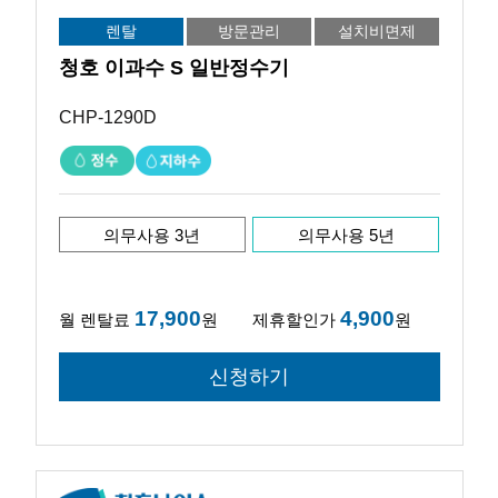
렌탈
방문관리
설치비면제
청호 이과수 S 일반정수기
CHP-1290D
의무사용 3년
의무사용 5년
17,900
4,900
월 렌탈료
원
제휴할인가
원