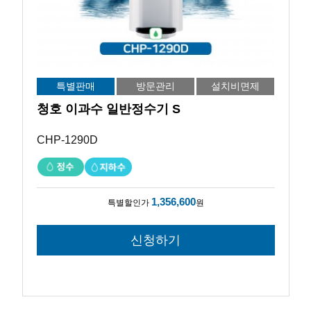
특별판매
방문관리
설치비면제
청호 이과수 일반정수기 S
CHP-1290D
1,356,600
특별할인가
원