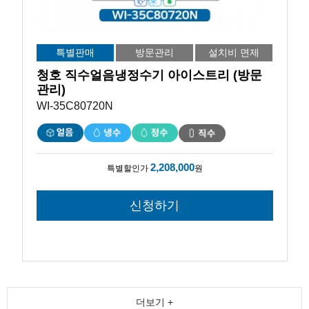
특별판매
방문관리
설치비 면제
청호 직수얼음냉정수기 아이스트리 (방문
관리)
WI-35C80720N
2,208,000
특별할인가
원
더보기 +