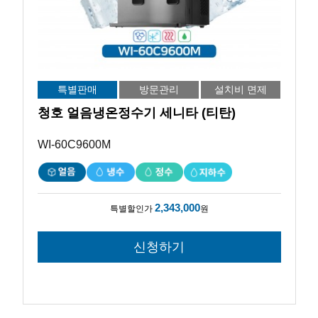
특별판매
방문관리
설치비 면제
청호 얼음냉온정수기 세니타 (티탄)
WI-60C9600M
2,343,000
특별할인가
원