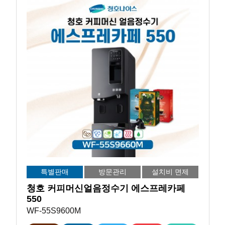
특별판매
방문관리
설치비 면제
청호 커피머신얼음정수기 에스프레카페
550
WF-55S9600M