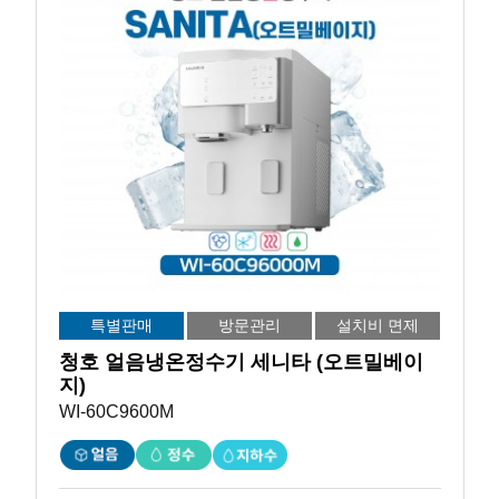
특별판매
방문관리
설치비 면제
청호 얼음냉온정수기 세니타 (오트밀베이
지)
WI-60C9600M