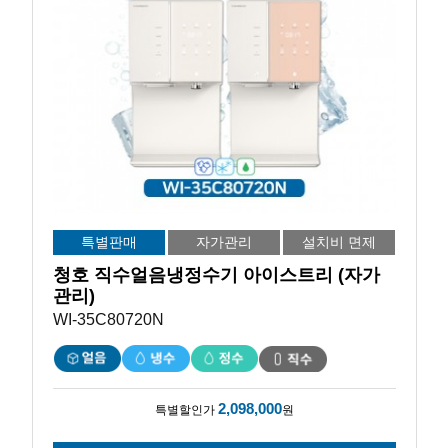
특별판매
자가관리
설치비 면제
청호 직수얼음냉정수기 아이스트리 (자가
관리)
WI-35C80720N
2,098,000
특별할인가
원