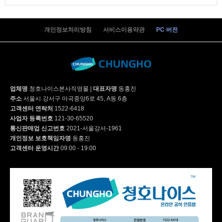
개인정보처리방침
서비스이용약관
PC 버전
업체명
청호나이스본사직영몰
|
대표자명
동홍진
주소
서울시 강서구 마곡중앙6로 45, A동 6층
고객센터 연락처
1522-6418
사업자 등록번호
121-30-65520
통신판매업 신고번호
2021-서울강서-1961
개인정보 보호책임자명
동홍진
고객센터 운영시간
09:00 - 19:00