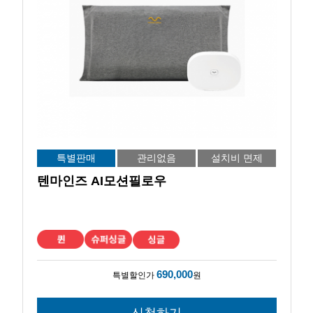
특별판매
관리없음
설치비 면제
텐마인즈 AI모션필로우
690,000
특별할인가
원