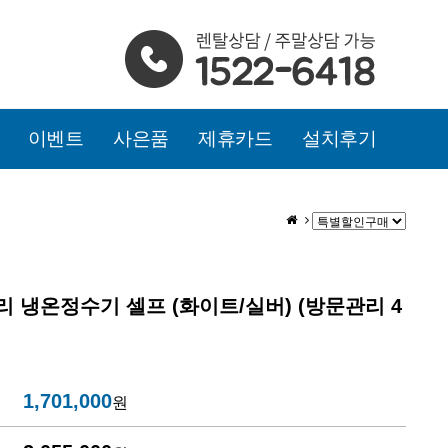
이벤트
사은품
제휴카드
설치후기
 냉온정수기 셀프 (화이트/실버) (방문관리 4
1,701,000
원