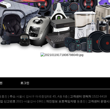
전
로그인
동홍진
|
주소
서울시 강서구 마곡중앙6로 45, A동 6층
|
고객센터 연락처
1522-6418
업 신고번호
2021-서울강서-1961
|
개인정보 보호책임자명
동홍진
|
고객센터 운영시