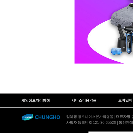
개인정보처리방침
서비스이용약관
모바일버
업체명
청호나이스본사직영몰
|
대표자명
사업자 등록번호
121-30-65520
|
통신판매