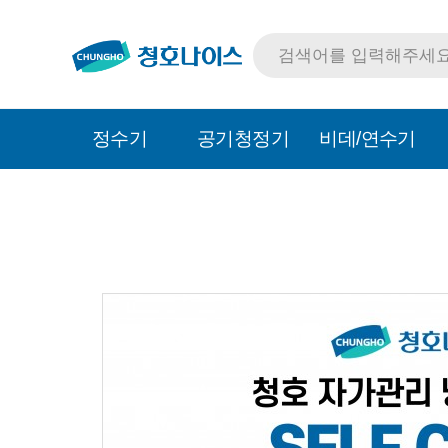
정수기
공기청정기
비데/연수기