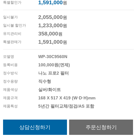
1,591,000
특별할인가
원
2,055,000
일시불가
원
1,233,000
일시불 할인가
원
358,000
유지관리비
원
1,591,000
특별판매가
원
WP-30C9560N
모델명
100,000원(면제)
등록비용
나노 프로2 필터
정수방식
직수형
정수용량
실버/화이트
제품색상
168 X 517 X 419 (W·D·H)mm
제품규격
5년간 필터교체/점검/AS 포함
제품특성