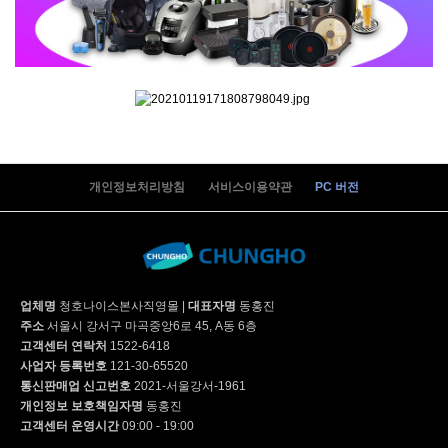
개인정보처리방침
서비스이용약관
PC 버전
업체명
청호나이스본사직영몰
|
대표자명
동홍진
주소
서울시 강서구 마곡중앙6로 45, A동 6층
고객센터 연락처
1522-6418
사업자 등록번호
121-30-65520
통신판매업 신고번호
2021-서울강서-1961
개인정보 보호책임자명
동홍진
고객센터 운영시간
09:00 - 19:00