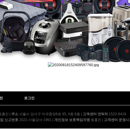
전
로그인
동홍진
|
주소
서울시 강서구 마곡중앙6로 45, A동 6층
|
고객센터 연락처
1522-6418
업 신고번호
2021-서울강서-1961
|
개인정보 보호책임자명
동홍진
|
고객센터 운영시