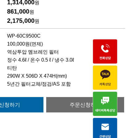
1,314,000
원
861,000
원
2,175,000
원
WP-60C9500C
100,000원(면제)
역삼투압 멤브레인 필터
정수 4.6ℓ / 온수 0.5 ℓ / 냉수 3.0ℓ
티탄
290W X 506D X 474H(mm)
5년간 필터교체/점검/AS 포함