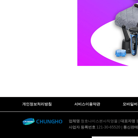
개인정보처리방침
서비스이용약관
모바일버
업체명
청호나이스본사직영몰
|
대표자명
사업자 등록번호
121-30-65520
|
통신판매