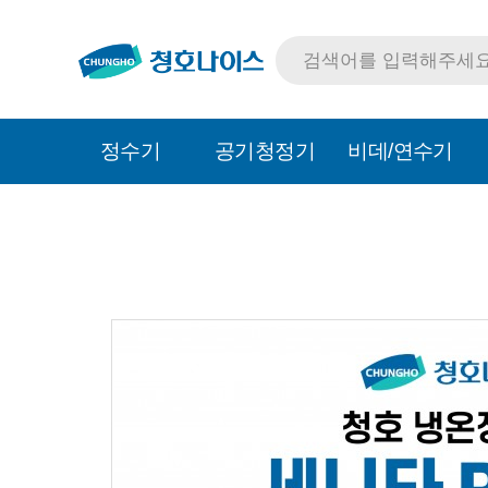
정수기
공기청정기
비데/연수기