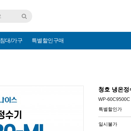
침대/가구
특별할인구매
청호 냉온정수
WP-60C9500C
특별할인가
일시불가