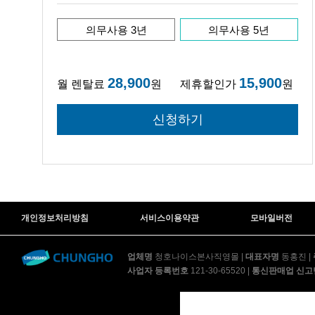
의무사용 3년
의무사용 5년
28,900
15,900
월 렌탈료
원
제휴할인가
원
개인정보처리방침
서비스이용약관
모바일버전
업체명
청호나이스본사직영몰
|
대표자명
동홍진
|
사업자 등록번호
121-30-65520
|
통신판매업 신고