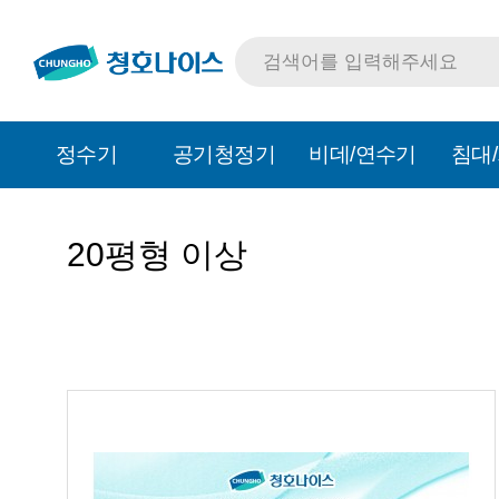
정수기
공기청정기
비데/연수기
침대
20평형 이상