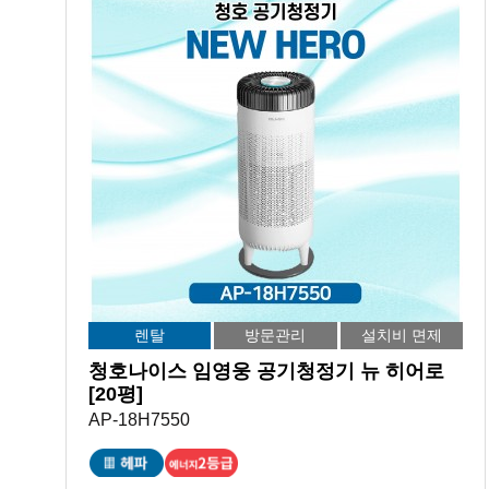
렌탈
방문관리
설치비 면제
청호나이스 임영웅 공기청정기 뉴 히어로
[20평]
AP-18H7550