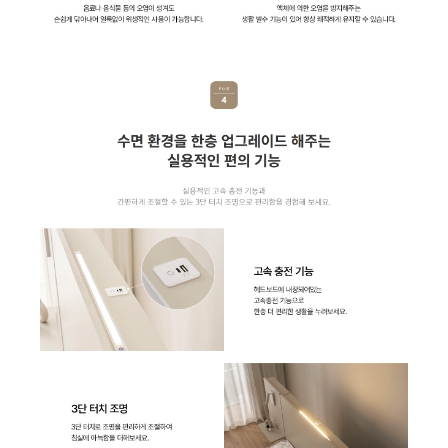
AP-15H51610 | 27,900
AP-18H7550 | 28,900
AP-15H5153 | 26,900
BD-35D51 | 13,900
BS-65D60 | 23,900