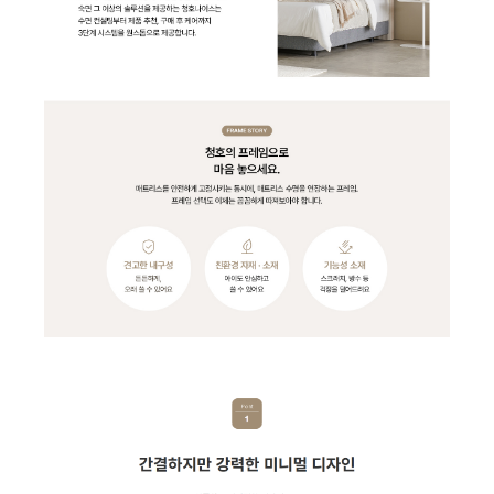
WF-60C9600M | 53,900
CHA-K700A | 32,900
AP-11U6550 | 28,900
CHA-G500A | 28,900
AP-08U5550-7V1 | 28,900