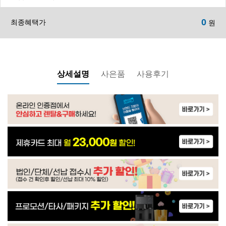
0
최종혜택가
원
WP-30C9560N | 24,900
WP-60C90010M | 32,900
상세설명
사은품
사용후기
WP-60C90010M | 33,900
WP-35C90010N | 21,900
IM-50G604S0 | 59,900