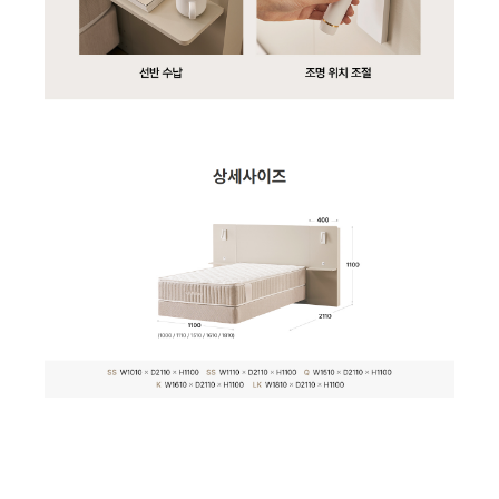
SF-70A61W | 30,900
SC-50A40 | 28,900
| 8,900
| 24,900
| 21,900
| 19,900