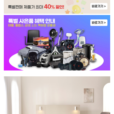
WP-45S90510M | 31,900
WP-4S9P51CM | 33,900
WP-45S90510N | 33,900
WI-55S90510M | 42,900
WI-60C8600M | 40,900