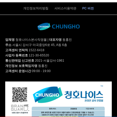
개인정보처리방침
서비스이용약관
PC 버전
| 15,900
업체명
청호나이스본사직영몰
|
대표자명
동홍진
| 23,900
주소
서울시 강서구 마곡중앙6로 45, A동 6층
고객센터 연락처
1522-6418
사업자 등록번호
121-30-65520
통신판매업 신고번호
2021-서울강서-1961
개인정보 보호책임자명
동홍진
WI-60C9600M | 46,900
고객센터 운영시간
09:00 - 19:00
WI-60C9600M | 41,900
WF-80S9600M | 59,900