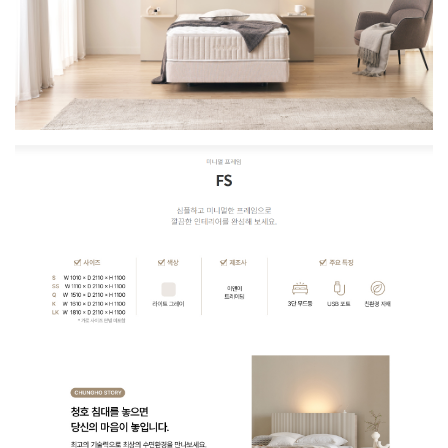
WI-60C8600M | 39,900
WI-55S9500CM | 53,900
WI-60C9600CM | 52,900
WF-80S9600M | 63,900
WF-70S9600M | 59,900
WF-55S9600M | 56,900