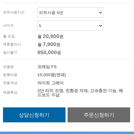
의무사용기간
사이즈
20,900
월 요금
월
원
7,900
제휴할인시
월
원
950,000
일시불가
원
프레임 FS
모델명
10,000원(면제)
등록비용
라이트 그레이
제품색상
3단 터치 조명, 친환경 자재, 고속충전 기능, 헤
제품특성
드보드 수납