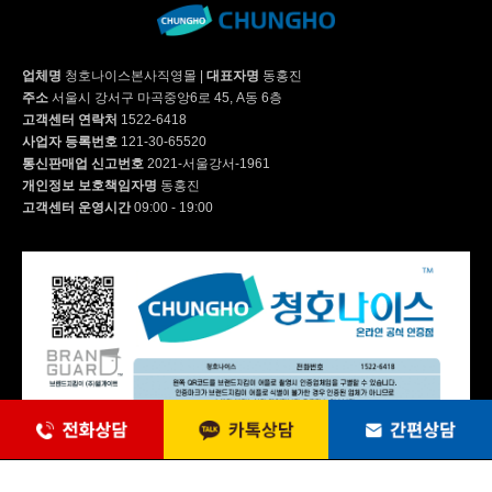
CHP-5380S2 | 53,900
업체명
청호나이스본사직영몰
|
대표자명
동홍진
주소
서울시 강서구 마곡중앙6로 45, A동 6층
고객센터 연락처
1522-6418
CHP-5440S | 56,900
사업자 등록번호
121-30-65520
통신판매업 신고번호
2021-서울강서-1961
개인정보 보호책임자명
동홍진
고객센터 운영시간
09:00 - 19:00
CHP-3710ST1 | 48,900
WP-55S9500M | 41,900
WP-45S9P51CM | 39,900