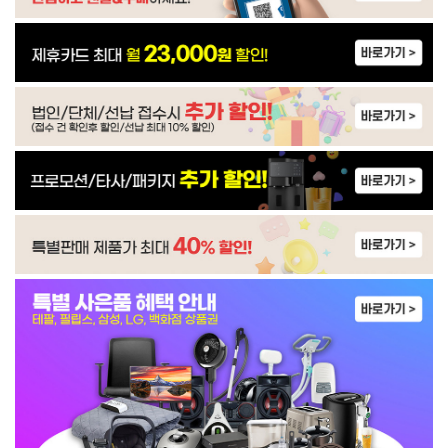
WP-60C90010M | 33,900
WP-35C90010N | 21,900
IM-50G604S0 | 59,900
WP-45S90510M | 31,900
WP-4S9P51CM | 33,900
WP-45S90510N | 33,900