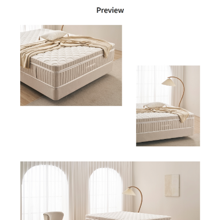
AP-11U6550 | 28,900
CHA-G500A | 28,900
AP-08U5550-7V1 | 28,900
CHA-310BA | 24,900
CHDH-120JA | 29,900
AH-12H6050 | 27,900