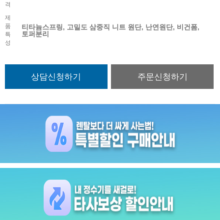
격
제
품
티타늄스프링, 고밀도 삼중직 니트 원단, 난연원단, 비건폼,
토퍼분리
특
성