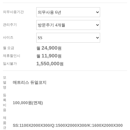
의무사용기간
관리주기
사이즈
24,900
월 요금
월
원
11,900
제휴할인시
월
원
1,550,000
일시불가
원
모
매트리스 듀얼코지
델
명
등
록
100,000원(면제)
비
용
제
품
SS:1100X2000X300/Q:1500X2000X300/K:1600X2000X300
규