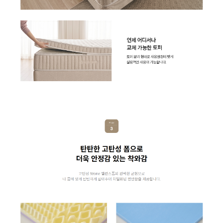
BS-35D50 | 19,900
BD-35D72 | 18,900
SF-70A61W | 30,900
SC-50A40 | 28,900
| 8,900