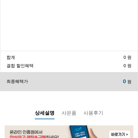
WP-55S9500M | 45,900
WP-45C90020M | 25,900
합계
0
원
WP-30C8560N | 23,900
결합 할인혜택
0
원
0
최종혜택가
원
WP-30C9560N | 24,900
WP-60C90010M | 32,900
상세설명
사은품
사용후기