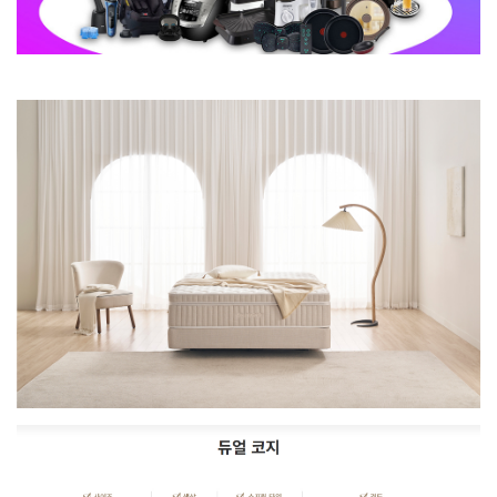
WI-55S90510M | 42,900
WI-60C8600M | 40,900
WI-60C8600M | 39,900
WI-55S9500CM | 53,900
WI-60C9600CM | 52,900