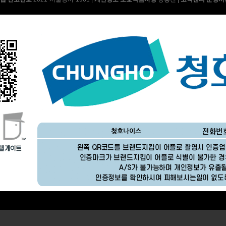
AP-15H5153 | 26,900
BS-65D60 | 23,900
BD-35D52 | 15,900
BS-35D50 | 19,900
SF-70A61W | 30,900