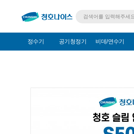
정수기
공기청정기
비데/연수기