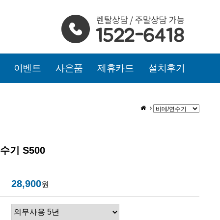
이벤트
사은품
제휴카드
설치후기
수기 S500
28,900
원