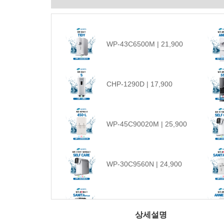
WP-43C6500M | 21,900
CHP-1290D | 17,900
WP-45C90020M | 25,900
WP-30C9560N | 24,900
WP-60C90010M | 33,900
상세설명