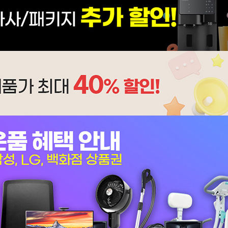
CHA-K700A | 32,900
CHA-G500A | 28,900
CHA-310BA | 24,900
AH-12H6050 | 27,900
AP-10H4553 | 23,900