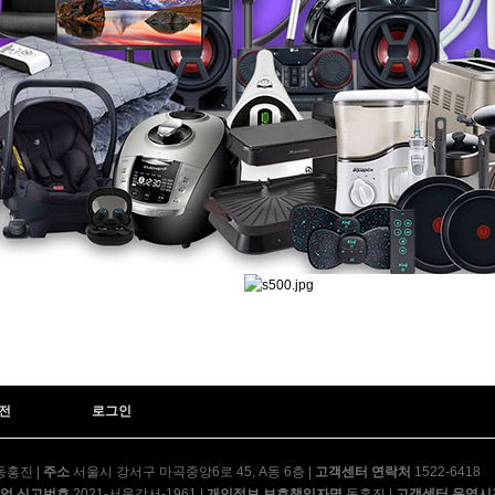
AP-35H9150 | 53,900
AV-06H3050 | 31,900
AP-17U8550 | 45,900
AP-40H8250 | 52,900
AP-30H8230 | 39,900
전
로그인
AP-15H51610 | 27,900
동홍진
|
주소
서울시 강서구 마곡중앙6로 45, A동 6층
|
고객센터 연락처
1522-6418
업 신고번호
2021-서울강서-1961
|
개인정보 보호책임자명
동홍진
|
고객센터 운영시