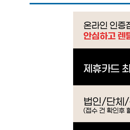
IM-50G604S0 | 59,900
WP-4S9P51CM | 33,900
WI-55S90510M | 42,900
WI-60C8600M | 39,900
WI-60C9600CM | 52,900
WF-70S9600M | 59,900