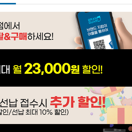
WP-45S90510M | 31,900
WP-45S90510N | 33,900
WI-60C8600M | 40,900
WI-55S9500CM | 53,900
WF-80S9600M | 63,900
WF-55S9600M | 56,900