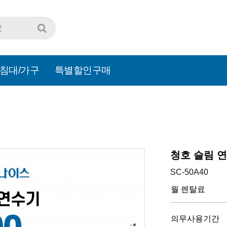
침대/가구
특별할인구매
청호 슬림 연
SC-50A40
월 렌탈료
의무사용기간