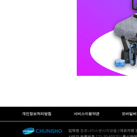
AP-10H4550 | 23,900
AP-11H5560 | 29
AP-17H8550 | 39,900
AP-10H4051B0 | 29,900
AP-30H8260 | 39,900
개인정보처리방침
서비스이용약관
모바일버
AP-40H8230 | 41,900
업체명
청호나이스본사직영몰
|
대표자명
사업자 등록번호
121-30-65520
|
통신판매