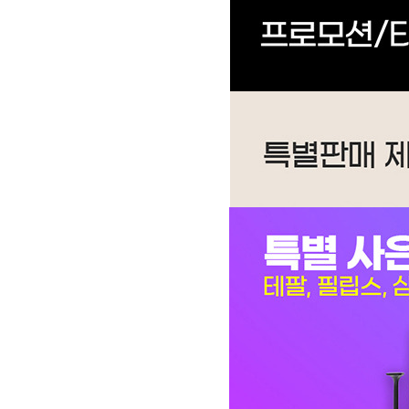
WF-60C9600M | 53,900
AP-11U6550 | 28,900
AP-08U5550-7V1 | 28,900
CHDH-120JA | 29,900
AP-16H7150 | 36,900