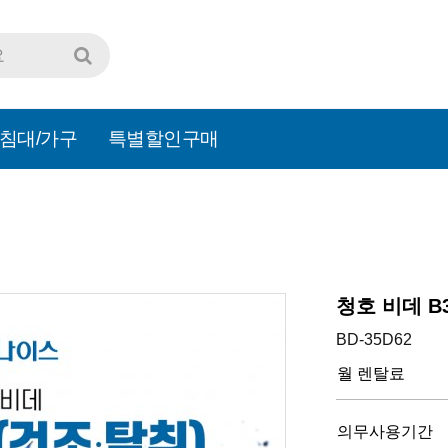
침대/가구
특별할인구매
청호 비데 B3
BD-35D62
월 렌탈료
의무사용기간