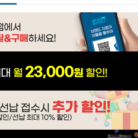
WP-45S90510M | 31,900
WP-45S90510N | 33,900
WI-60C8600M | 40,900
WI-55S9500CM | 53,900
WF-80S9600M | 63,900
WF-55S9600M | 56,900