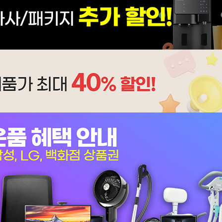
CHA-K700A | 32,900
CHA-G500A | 28,900
CHA-310BA | 24,900
AH-12H6050 | 27,900
AP-10H4553 | 23,900