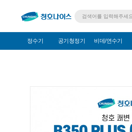
정수기
공기청정기
비데/연수기