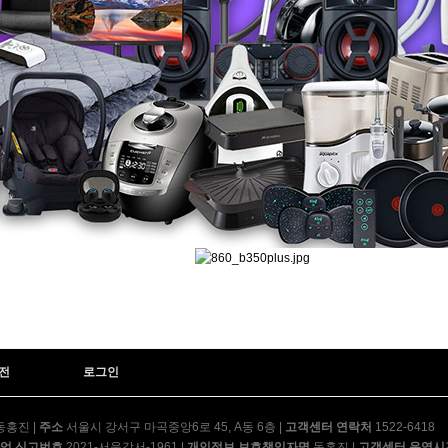
AP-35H9150 | 53,900
AV-06H3050 | 31,900
AP-17U8550 | 45,900
AP-40H8250 | 52,900
AP-30H8230 | 39,900
전
로그인
AP-15H51610 | 27,900
동홍진
|
주소
서울시 강서구 마곡중앙6로 45, A동 6층
|
고객센터 연락처
1522-6418
업 신고번호
2021-서울강서-1961
|
개인정보 보호책임자명
동홍진
|
고객센터 운영시