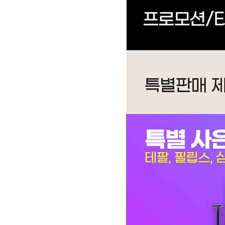
WF-60C9600M | 53,900
AP-11U6550 | 28,900
AP-08U5550-7V1 | 28,900
CHDH-120JA | 29,900
AP-16H7150 | 36,900