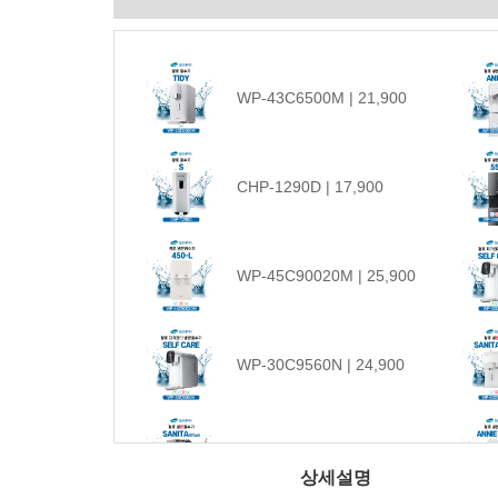
WP-43C6500M | 21,900
CHP-1290D | 17,900
WP-45C90020M | 25,900
WP-30C9560N | 24,900
WP-60C90010M | 33,900
상세설명