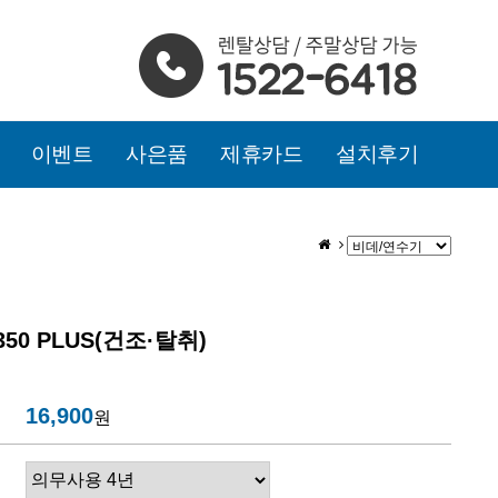
이벤트
사은품
제휴카드
설치후기
50 PLUS(건조·탈취)
16,900
원