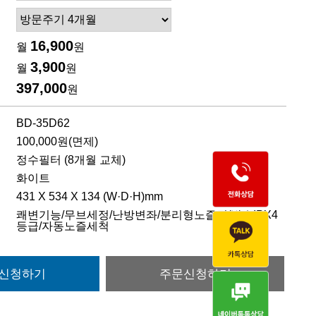
16,900
월
원
3,900
월
원
397,000
원
BD-35D62
100,000원(면제)
정수필터 (8개월 교체)
화이트
431 X 534 X 134 (W·D·H)mm
쾌변기능/무브세정/난방변좌/분리형노즐팁/방수IPX4
등급/자동노즐세척