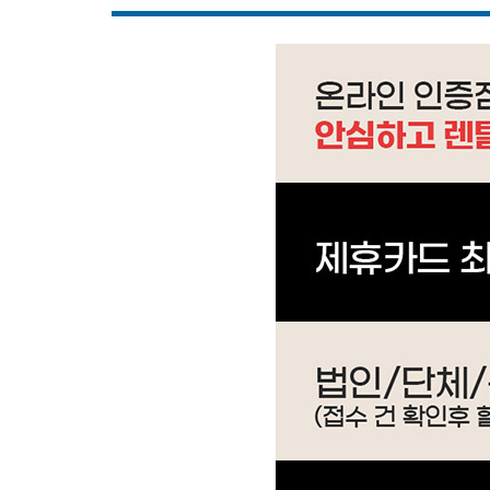
IM-50G604S0 | 59,900
WP-4S9P51CM | 33,900
WI-55S90510M | 42,900
WI-60C8600M | 39,900
WI-60C9600CM | 52,900
WF-70S9600M | 59,900