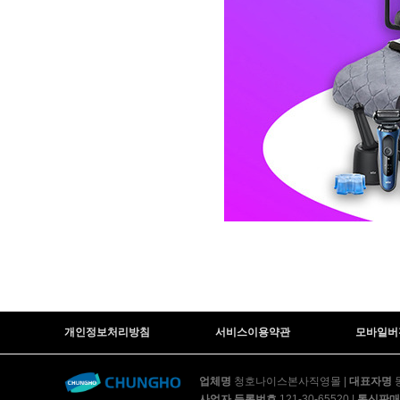
AP-10H4550 | 23,900
AP-11H5560 | 29
AP-17H8550 | 39,900
AP-10H4051B0 | 29,900
AP-30H8260 | 39,900
개인정보처리방침
서비스이용약관
모바일버
AP-40H8230 | 41,900
업체명
청호나이스본사직영몰
|
대표자명
사업자 등록번호
121-30-65520
|
통신판매