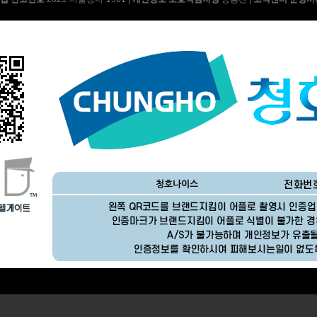
AP-15H5153 | 26,900
BS-65D60 | 23,900
BD-35D52 | 15,900
BD-35D72 | 18,900
SC-50A40 | 28,900