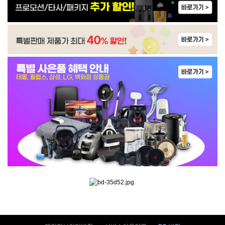
IM-50G604S0 | 59,900
WP-45S90510M | 31,900
WP-4S9P51CM | 33,900
WP-45S90510N | 33,900
WI-55S90510M | 42,900
WI-60C8600M | 40,900