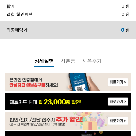
합계
0
원
WP-30C8560N | 23,900
결합 할인혜택
0
원
0
최종혜택가
원
WP-30C9560N | 24,900
WP-60C90010M | 32,900
상세설명
사은품
사용후기
WP-60C90010M | 33,900
WP-35C90010N | 21,900