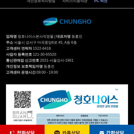
개인정보처리방침
서비스이용약관
PC 버전
WI-60C8600M | 39,900
업체명
청호나이스본사직영몰
|
대표자명
동홍진
주소
서울시 강서구 마곡중앙6로 45, A동 6층
WI-55S9500CM | 53,900
고객센터 연락처
1522-6418
사업자 등록번호
121-30-65520
통신판매업 신고번호
2021-서울강서-1961
개인정보 보호책임자명
동홍진
WI-60C9600CM | 52,900
고객센터 운영시간
09:00 - 19:00
WF-80S9600M | 63,900
WF-70S9600M | 59,900