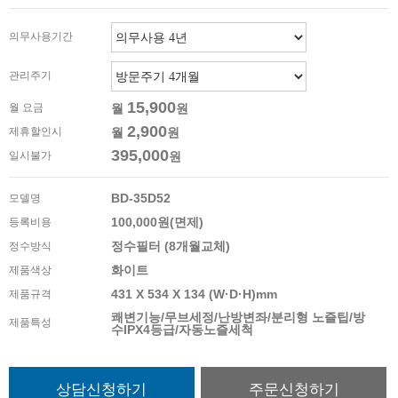
의무사용기간
관리주기
15,900
월 요금
월
원
2,900
제휴할인시
월
원
395,000
일시불가
원
BD-35D52
모델명
100,000원(면제)
등록비용
정수필터 (8개월교체)
정수방식
화이트
제품색상
431 X 534 X 134 (W·D·H)mm
제품규격
쾌변기능/무브세정/난방변좌/분리형 노즐팁/방
제품특성
수IPX4등급/자동노즐세척