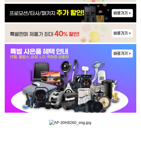
IM-50G604S0 | 59,900
WP-45S90510M | 31,900
WP-4S9P51CM | 33,900
WP-45S90510N | 33,900
WI-55S90510M | 42,900