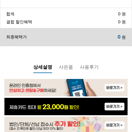
합계
0
원
WP-30C8560N | 23,900
결합 할인혜택
0
원
0
최종혜택가
원
WP-30C9560N | 24,900
WP-60C90010M | 32,900
상세설명
사은품
사용후기
WP-60C90010M | 33,900
WP-35C90010N | 21,900