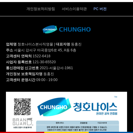
WI-60C8600M | 40,900
개인정보처리방침
서비스이용약관
PC 버전
WI-60C8600M | 39,900
업체명
청호나이스본사직영몰
|
대표자명
동홍진
주소
서울시 강서구 마곡중앙6로 45, A동 6층
WI-55S9500CM | 53,900
고객센터 연락처
1522-6418
사업자 등록번호
121-30-65520
통신판매업 신고번호
2021-서울강서-1961
개인정보 보호책임자명
동홍진
WI-60C9600CM | 52,900
고객센터 운영시간
09:00 - 19:00
WF-80S9600M | 63,900
WF-70S9600M | 59,900