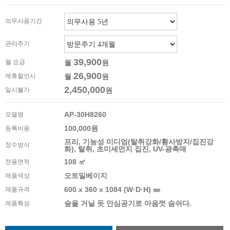
의무사용기간
관리주기
39,900
월 요금
월
원
26,900
제휴할인시
월
원
2,450,000
일시불가
원
AP-30H8260
모델명
100,000원
등록비용
프리, 기능성 미디엄(탈취강화/황사방지/집진강
정수방식
화), 탈취, 초미세먼지 집진, UV-광촉매
108 ㎡
전용면적
오트밀베이지
제품색상
600 x 360 x 1084 (W·D·H) ㎜
제품규격
숲을 거닐 듯 안심공기로 마음껏 숨쉬다.
제품특성