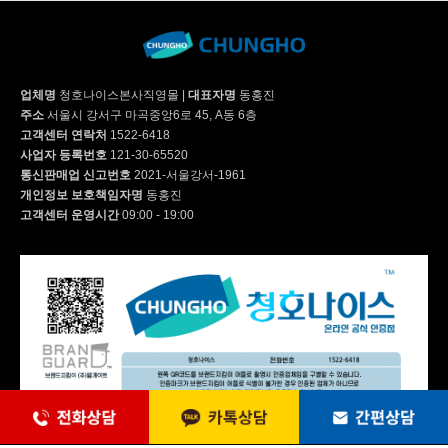
WI-60C8600M | 39,900
업체명
청호나이스본사직영몰
|
대표자명
동홍진
주소
서울시 강서구 마곡중앙6로 45, A동 6층
WI-55S9500CM | 53,900
고객센터 연락처
1522-6418
사업자 등록번호
121-30-65520
통신판매업 신고번호
2021-서울강서-1961
개인정보 보호책임자명
동홍진
WI-60C9600CM | 52,900
고객센터 운영시간
09:00 - 19:00
WF-80S9600M | 63,900
WF-70S9600M | 59,900