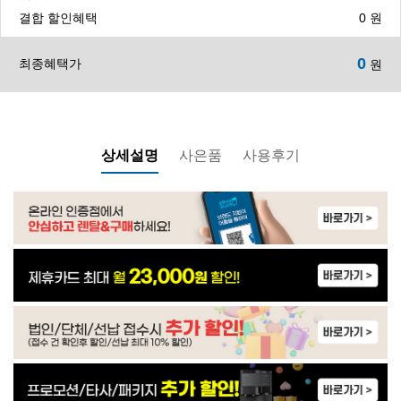
WP-30C8560N | 23,900
결합 할인혜택
0
원
0
최종혜택가
원
WP-30C9560N | 24,900
WP-60C90010M | 32,900
상세설명
사은품
사용후기
WP-60C90010M | 33,900
WP-35C90010N | 21,900
IM-50G604S0 | 59,900