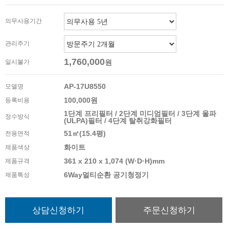
의무사용기간
관리주기
1,760,000
일시불가
원
AP-17U8550
모델명
100,000원
등록비용
1단계 프리필터 / 2단계 미디엄필터 / 3단계 울파
정수방식
(ULPA)필터 / 4단계 탈취강화필터
51㎡(15.4평)
전용면적
화이트
제품색상
361 x 210 x 1,074 (W·D·H)mm
제품규격
6Way멀티순환 공기청정기
제품특성