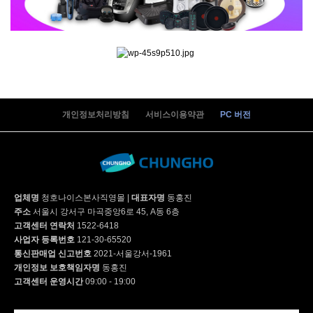
개인정보처리방침
서비스이용약관
PC 버전
업체명
청호나이스본사직영몰
|
대표자명
동홍진
주소
서울시 강서구 마곡중앙6로 45, A동 6층
고객센터 연락처
1522-6418
사업자 등록번호
121-30-65520
통신판매업 신고번호
2021-서울강서-1961
개인정보 보호책임자명
동홍진
고객센터 운영시간
09:00 - 19:00