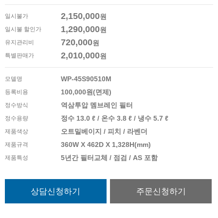
2,150,000
일시불가
원
1,290,000
일시불 할인가
원
720,000
유지관리비
원
2,010,000
특별판매가
원
WP-45S90510M
모델명
100,000원(면제)
등록비용
역삼투압 멤브레인 필터
정수방식
정수 13.0 ℓ / 온수 3.8 ℓ / 냉수 5.7 ℓ
정수용량
오트밀베이지 / 피치 / 라벤더
제품색상
360W X 462D X 1,328H(mm)
제품규격
5년간 필터교체 / 점검 / AS 포함
제품특성