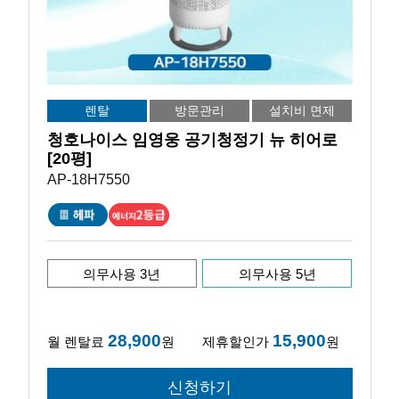
렌탈
방문관리
설치비 면제
청호나이스 임영웅 공기청정기 뉴 히어로
[20평]
AP-18H7550
의무사용 3년
의무사용 5년
28,900
15,900
월 렌탈료
원
제휴할인가
원